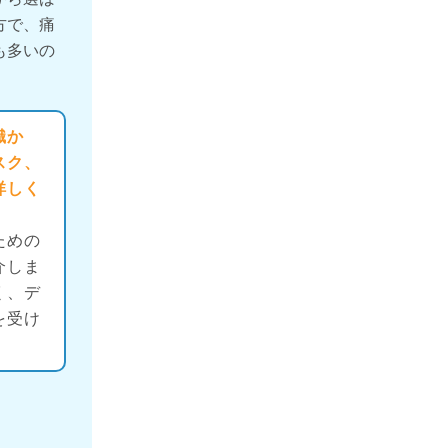
方で、痛
も多いの
識か
スク、
詳しく
ための
介しま
く、デ
を受け