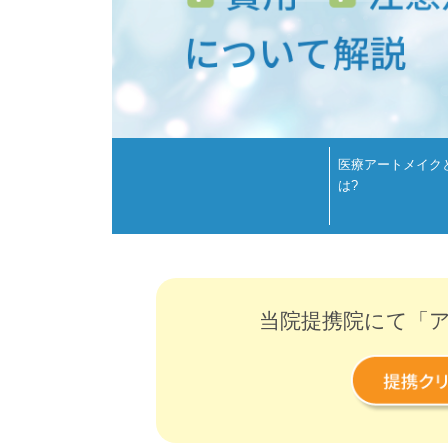
医療アートメイク
は?
当院提携院にて「