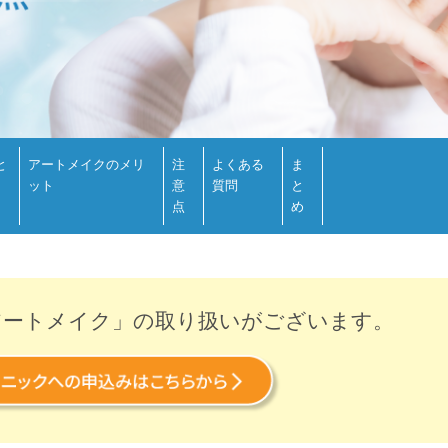
と
アートメイクのメリ
注
よくある
ま
ット
意
質問
と
点
め
アートメイク」の
取り扱いがございます。