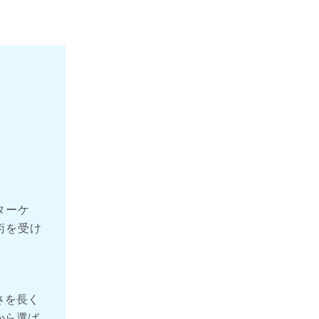
？
ターケ
術を受け
さを長く
から選ば