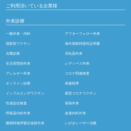
ご利用頂いている企業様
外来診療
一般外来・内科
アフターフォロー外来
渡航前ワクチン
海外渡航時陰性証明書
自費診療
消化器外来
生活習慣病外来
レディース外来
アレルギー外来
コロナ関連検査
オンライン診療
保健指導
インフルエンザワクチン
新型コロナワクチン
性感染症検査
発熱外来
呼吸器内科外来
血液内科外来
睡眠時無呼吸症候群外来
いびきレーザー治療