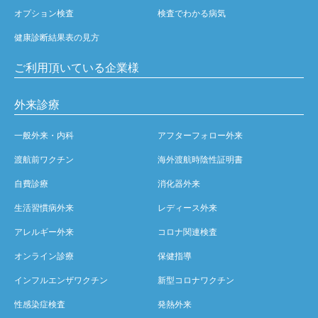
オプション検査
検査でわかる病気
健康診断結果表の見方
ご利用頂いている企業様
外来診療
一般外来・内科
アフターフォロー外来
渡航前ワクチン
海外渡航時陰性証明書
自費診療
消化器外来
生活習慣病外来
レディース外来
アレルギー外来
コロナ関連検査
オンライン診療
保健指導
インフルエンザワクチン
新型コロナワクチン
性感染症検査
発熱外来