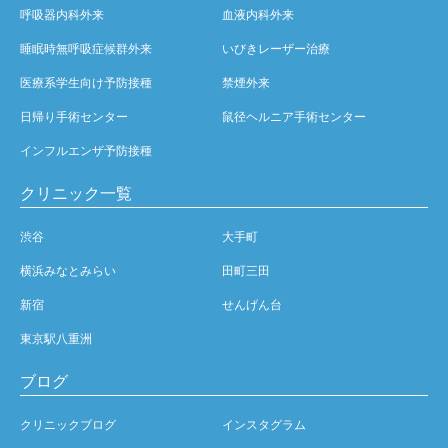
呼吸器内科外来
血液内科外来
睡眠時無呼吸症候群外来
いびきレーザー治療
医療系学生向け予防接種
禁煙外来
日帰り手術センター
鼠径ヘルニア手術センター
インフルエンザ予防接種
クリニック一覧
渋谷
大手町
横浜みなとみらい
田町三田
新宿
せんげん台
東京駅八重洲
ブログ
クリニックブログ
インスタグラム