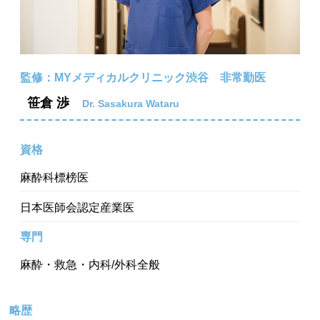
監修：MYメディカルクリニック渋谷 非常勤医
笹倉 渉
Dr. Sasakura Wataru
資格
麻酔科標榜医
日本医師会認定産業医
専門
麻酔・救急・内科/外科全般
略歴