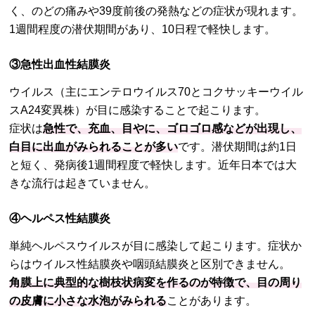
く、のどの痛みや39度前後の発熱などの症状が現れます。
1週間程度の潜伏期間があり、10日程で軽快します。
③急性出血性結膜炎
ウイルス（主にエンテロウイルス70とコクサッキーウイル
スA24変異株）が目に感染することで起こります。
症状は
急性で、充血、目やに、ゴロゴロ感などが出現し、
白目に出血がみられることが多い
です。潜伏期間は約1日
と短く、発病後1週間程度で軽快します。近年日本では大
きな流行は起きていません。
④ヘルペス性結膜炎
単純ヘルペスウイルスが目に感染して起こります。症状か
らはウイルス性結膜炎や咽頭結膜炎と区別できません。
角膜上に典型的な樹枝状病変を作るのが特徴で、目の周り
の皮膚に小さな水泡がみられる
ことがあります。