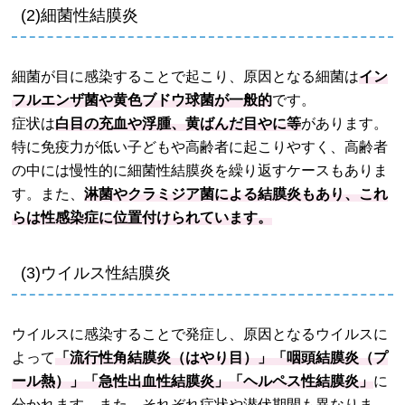
(2)細菌性結膜炎
細菌が目に感染することで起こり、原因となる細菌は
イン
フルエンザ菌や黄色ブドウ球菌が一般的
です。
症状は
白目の充血や浮腫、黄ばんだ目やに等
があります。
特に免疫力が低い子どもや高齢者に起こりやすく、高齢者
の中には慢性的に細菌性結膜炎を繰り返すケースもありま
す。また、
淋菌やクラミジア菌による結膜炎もあり、これ
らは性感染症に位置付けられています。
(3)ウイルス性結膜炎
ウイルスに感染することで発症し、原因となるウイルスに
よって
「流行性角結膜炎（はやり目）」「咽頭結膜炎（プ
ール熱）」「急性出血性結膜炎」「ヘルペス性結膜炎」
に
分かれます。また、それぞれ症状や潜伏期間も異なりま