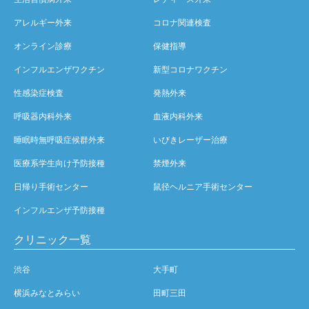
アレルギー外来
コロナ関連検査
オンライン診療
保健指導
インフルエンザワクチン
新型コロナワクチン
性感染症検査
発熱外来
呼吸器内科外来
血液内科外来
睡眠時無呼吸症候群外来
いびきレーザー治療
医療系学生向け予防接種
禁煙外来
日帰り手術センター
鼠径ヘルニア手術センター
インフルエンザ予防接種
クリニック一覧
渋谷
大手町
横浜みなとみらい
田町三田