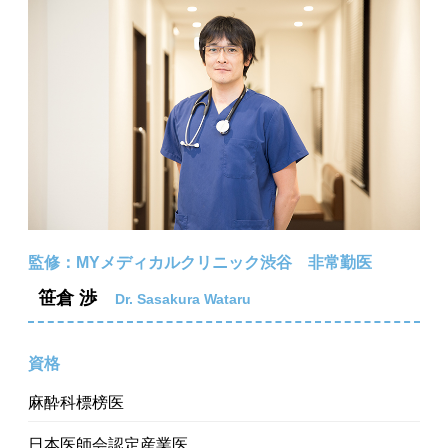
監修：MYメディカルクリニック渋谷 非常勤医
笹倉 渉
Dr. Sasakura Wataru
資格
麻酔科標榜医
日本医師会認定産業医