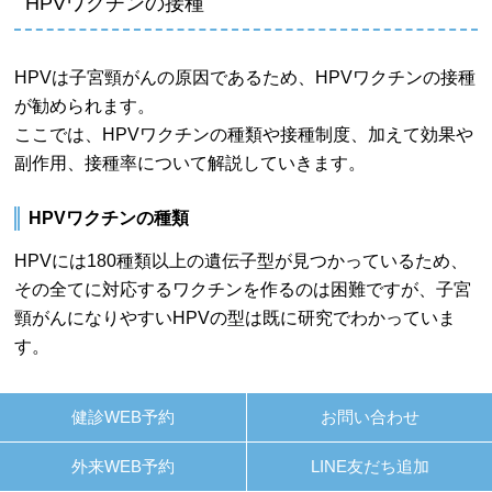
HPVワクチンの接種
HPVは子宮頸がんの原因であるため、HPVワクチンの接種
が勧められます。
ここでは、HPVワクチンの種類や接種制度、加えて効果や
副作用、接種率について解説していきます。
HPVワクチンの種類
HPVには180種類以上の遺伝子型が見つかっているため、
その全てに対応するワクチンを作るのは困難ですが、子宮
頸がんになりやすいHPVの型は既に研究でわかっていま
す。
現在国内で承認されているワクチンには最もリスクの高い
健診WEB予約
お問い合わせ
16型と18型を予防する2価の「サーバリックス」、それに
加え尖圭コンジローマの原因となる6型、11型を含む4価の
外来WEB予約
LINE友だち追加
「ガーダシル」、更に最近では31型、33型、45型、52