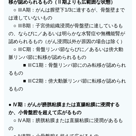
移が認められるもの（Ⅱ期よりも広範囲な状態）
○ ⅢA期：がんは膣壁下1/3に達するが、骨盤壁まで
は達していないもの
○ ⅢB期：子宮傍組織浸潤が骨盤壁に達しているも
の、ならびに／あるいは明らかな水腎症や無機能腎が
認められるもの（がん浸潤以外が原因の場合は除く）
○ ⅢC期：骨盤リンパ節ならびに／あるいは傍大動
脈リンパ節に転移が認められるもの
■ ⅢC1期：骨盤リンパ節にのみ転移が認められ
るもの
■ ⅢC2期：傍大動脈リンパ節に転移が認められ
るもの
●
Ⅳ期：がんが膀胱粘膜または直腸粘膜に浸潤する
か、小骨盤腔を超えて広がるもの
○ ⅣA期：膀胱粘膜または直腸粘膜に浸潤があるも
の