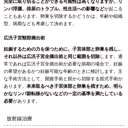
完全に取り切ることができる可能性は高くなりますが、リ
ンパ浮腫、排尿のトラブル、性生活への影響など
が起こる
こともあります。卵巣を切除するかどうかは、年齢や組織
型、病期なども考慮して決めます。
広汎子宮頸部摘出術
妊娠するための力を保つために、子宮体部と卵巣を残し、
それ以外は広汎子宮全摘出術と同じ範囲を切除
します。通
常であれば広汎子宮全摘出術が必要な病期の場合で、妊娠
の希望があるかつ妊娠可能な年齢のときに検討します。主
な手術方法として、開腹手術と腟から切除する腟式手術が
あります。
本来取るべき子宮体部と卵巣を残すため、明ら
かなリンパ節転移がないなどの一定の基準を満たしている
必要
があります。
放射線治療