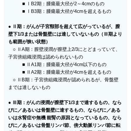
■ ⅠB2期：腫瘍最大径が2～4cmのもの
■ ⅠB3期：腫瘍最大径が4cmを超えるもの
●
Ⅱ期：がんが子宮頸部を超えて広がっているが、膣
壁下1/3または骨盤壁には達していないもの（Ⅲ期より
も範囲が狭い状態）
○ ⅡA期：膣壁浸潤が膣壁上2/3にとどまっていて、
子宮傍組織浸潤は認められないもの
■ ⅡA1期：腫瘍最大径が4cm以下のもの
■ ⅡA2期：腫瘍最大径が4cmを超えるもの
○ ⅡB期：子宮傍組織浸潤が認められるが、骨盤壁
までは達しないもの
●
Ⅲ期：がんの浸潤が膣壁下1/3まで達するもの、なら
びに／あるいは骨盤壁に達するもの、ならびに／ある
いは水腎症や無機 能腎の原因となっているもの、なら
びに／あるいは骨盤リンパ節、傍大動脈リンパ節に転