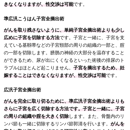
きなくなりますが、性交渉は可能
です。
準広汎こうはん子宮全摘出術
がんを取り残さないように、単純子宮全摘出術よりも少し
広めに子宮を切除する方法
です。子宮と一緒に、子宮を支
えている基靱帯などの子宮頸部の周りの組織の一部と、腟
の一部を切除します。膀胱の神経の大部分を温存すること
ができるため、尿が出にくくなるといった術後の排尿のト
ラブルはほとんど起こりません。
子宮を摘出するため、妊
娠することはできなくなりますが、性交渉は可能
です。
広汎子宮全摘出術
がんを完全に取り切るために、準広汎子宮全摘出術よりも
さらに子宮を広く切除する方法です。子宮と一緒に、子宮
の周りの組織や腟を大きく切除
します。また、骨盤内のリ
ンパ節も一緒に切除するリンパ節郭清を行います。
がんを