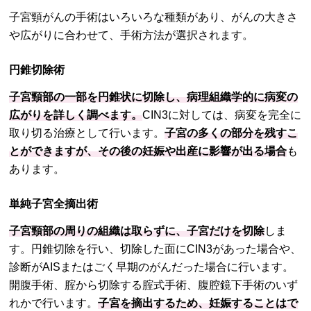
子宮頸がんの手術はいろいろな種類があり、がんの大きさ
や広がりに合わせて、手術方法が選択されます。
円錐切除術
子宮頸部の一部を円錐状に切除し、病理組織学的に病変の
広がりを詳しく調べます。
CIN3に対しては、病変を完全に
取り切る治療として行います。
子宮の多くの部分を残すこ
とができますが、その後の妊娠や出産に影響が出る場合
も
あります。
単純子宮全摘出術
子宮頸部の周りの組織は取らずに、子宮だけを切除
しま
す。円錐切除を行い、切除した面にCIN3があった場合や、
診断がAISまたはごく早期のがんだった場合に行います。
開腹手術、腟から切除する腟式手術、腹腔鏡下手術のいず
れかで行います。
子宮を摘出するため、妊娠することはで