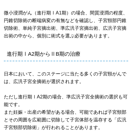
微小浸潤がん（進行期ⅠA1期）の場合、間質浸潤の程度、
円錐切除術の断端病変の有無などを確認し、子宮頸部円錐
切除術、単純子宮摘出術、準広汎子宮摘出術、広汎子宮摘
出術の中から、個別に術式を選ぶ必要があります。
進行期ⅠA2期からⅡB期の治療
日本において、このステージに当たる多くの子宮頸がんで
は、広汎子宮全摘術が選択されます。
ただし進行期ⅠA2期の場合、準広汎子宮全摘術の選択も可
能です。
また妊娠・出産の希望がある場合、可能であれば子宮頸部
とその周囲を広範囲に切除して子宮体部を温存する「広汎
子宮頸部切除術」が行われることがあります。