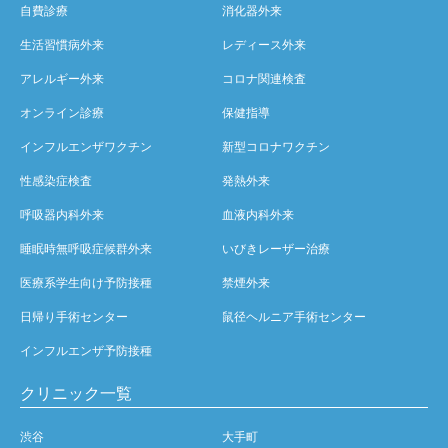
自費診療
消化器外来
生活習慣病外来
レディース外来
アレルギー外来
コロナ関連検査
オンライン診療
保健指導
インフルエンザワクチン
新型コロナワクチン
性感染症検査
発熱外来
呼吸器内科外来
血液内科外来
睡眠時無呼吸症候群外来
いびきレーザー治療
医療系学生向け予防接種
禁煙外来
日帰り手術センター
鼠径ヘルニア手術センター
インフルエンザ予防接種
クリニック一覧
渋谷
大手町