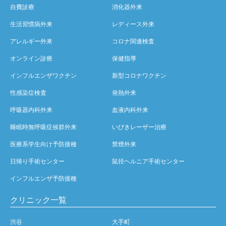
自費診療
消化器外来
生活習慣病外来
レディース外来
アレルギー外来
コロナ関連検査
オンライン診療
保健指導
インフルエンザワクチン
新型コロナワクチン
性感染症検査
発熱外来
呼吸器内科外来
血液内科外来
睡眠時無呼吸症候群外来
いびきレーザー治療
医療系学生向け予防接種
禁煙外来
日帰り手術センター
鼠径ヘルニア手術センター
インフルエンザ予防接種
クリニック一覧
渋谷
大手町