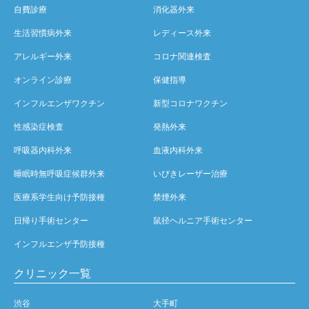
自費診療
消化器外来
生活習慣病外来
レディース外来
アレルギー外来
コロナ関連検査
オンライン診療
保健指導
インフルエンザワクチン
新型コロナワクチン
性感染症検査
発熱外来
呼吸器内科外来
血液内科外来
睡眠時無呼吸症候群外来
いびきレーザー治療
医療系学生向け予防接種
禁煙外来
日帰り手術センター
鼠径ヘルニア手術センター
インフルエンザ予防接種
クリニック一覧
渋谷
大手町