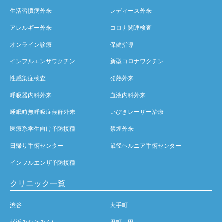
生活習慣病外来
レディース外来
アレルギー外来
コロナ関連検査
オンライン診療
保健指導
インフルエンザワクチン
新型コロナワクチン
性感染症検査
発熱外来
呼吸器内科外来
血液内科外来
睡眠時無呼吸症候群外来
いびきレーザー治療
医療系学生向け予防接種
禁煙外来
日帰り手術センター
鼠径ヘルニア手術センター
インフルエンザ予防接種
クリニック一覧
渋谷
大手町
横浜みなとみらい
田町三田