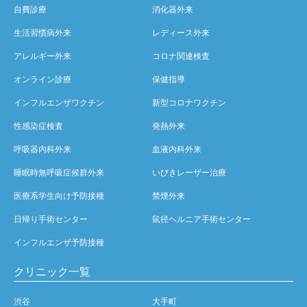
自費診療
消化器外来
生活習慣病外来
レディース外来
アレルギー外来
コロナ関連検査
オンライン診療
保健指導
インフルエンザワクチン
新型コロナワクチン
性感染症検査
発熱外来
呼吸器内科外来
血液内科外来
睡眠時無呼吸症候群外来
いびきレーザー治療
医療系学生向け予防接種
禁煙外来
日帰り手術センター
鼠径ヘルニア手術センター
インフルエンザ予防接種
クリニック一覧
渋谷
大手町