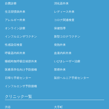
自費診療
消化器外来
生活習慣病外来
レディース外来
アレルギー外来
コロナ関連検査
オンライン診療
保健指導
インフルエンザワクチン
新型コロナワクチン
性感染症検査
発熱外来
呼吸器内科外来
血液内科外来
睡眠時無呼吸症候群外来
いびきレーザー治療
医療系学生向け予防接種
禁煙外来
日帰り手術センター
鼠径ヘルニア手術センター
インフルエンザ予防接種
クリニック一覧
渋谷
大手町