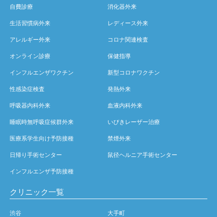
自費診療
消化器外来
生活習慣病外来
レディース外来
アレルギー外来
コロナ関連検査
オンライン診療
保健指導
インフルエンザワクチン
新型コロナワクチン
性感染症検査
発熱外来
呼吸器内科外来
血液内科外来
睡眠時無呼吸症候群外来
いびきレーザー治療
医療系学生向け予防接種
禁煙外来
日帰り手術センター
鼠径ヘルニア手術センター
インフルエンザ予防接種
クリニック一覧
渋谷
大手町