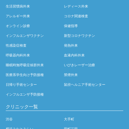
生活習慣病外来
レディース外来
アレルギー外来
コロナ関連検査
オンライン診療
保健指導
インフルエンザワクチン
新型コロナワクチン
性感染症検査
発熱外来
呼吸器内科外来
血液内科外来
睡眠時無呼吸症候群外来
いびきレーザー治療
医療系学生向け予防接種
禁煙外来
日帰り手術センター
鼠径ヘルニア手術センター
インフルエンザ予防接種
クリニック一覧
渋谷
大手町
横浜みなとみらい
田町三田