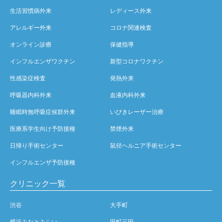
生活習慣病外来
レディース外来
アレルギー外来
コロナ関連検査
オンライン診療
保健指導
インフルエンザワクチン
新型コロナワクチン
性感染症検査
発熱外来
呼吸器内科外来
血液内科外来
睡眠時無呼吸症候群外来
いびきレーザー治療
医療系学生向け予防接種
禁煙外来
日帰り手術センター
鼠径ヘルニア手術センター
インフルエンザ予防接種
クリニック一覧
渋谷
大手町
横浜みなとみらい
田町三田