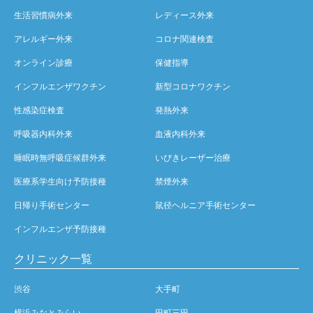
生活習慣病外来
レディース外来
アレルギー外来
コロナ関連検査
オンライン診療
保健指導
インフルエンザワクチン
新型コロナワクチン
性感染症検査
発熱外来
呼吸器内科外来
血液内科外来
睡眠時無呼吸症候群外来
いびきレーザー治療
医療系学生向け予防接種
禁煙外来
日帰り手術センター
鼠径ヘルニア手術センター
インフルエンザ予防接種
クリニック一覧
渋谷
大手町
横浜みなとみらい
田町三田