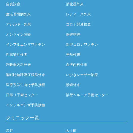
自費診療
消化器外来
生活習慣病外来
レディース外来
アレルギー外来
コロナ関連検査
オンライン診療
保健指導
インフルエンザワクチン
新型コロナワクチン
性感染症検査
発熱外来
呼吸器内科外来
血液内科外来
睡眠時無呼吸症候群外来
いびきレーザー治療
医療系学生向け予防接種
禁煙外来
日帰り手術センター
鼠径ヘルニア手術センター
インフルエンザ予防接種
クリニック一覧
渋谷
大手町