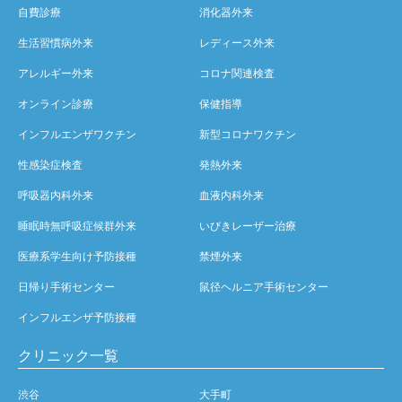
自費診療
消化器外来
生活習慣病外来
レディース外来
アレルギー外来
コロナ関連検査
オンライン診療
保健指導
インフルエンザワクチン
新型コロナワクチン
性感染症検査
発熱外来
呼吸器内科外来
血液内科外来
睡眠時無呼吸症候群外来
いびきレーザー治療
医療系学生向け予防接種
禁煙外来
日帰り手術センター
鼠径ヘルニア手術センター
インフルエンザ予防接種
クリニック一覧
渋谷
大手町