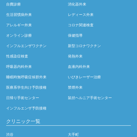
自費診療
消化器外来
生活習慣病外来
レディース外来
アレルギー外来
コロナ関連検査
オンライン診療
保健指導
インフルエンザワクチン
新型コロナワクチン
性感染症検査
発熱外来
呼吸器内科外来
血液内科外来
睡眠時無呼吸症候群外来
いびきレーザー治療
医療系学生向け予防接種
禁煙外来
日帰り手術センター
鼠径ヘルニア手術センター
インフルエンザ予防接種
クリニック一覧
渋谷
大手町