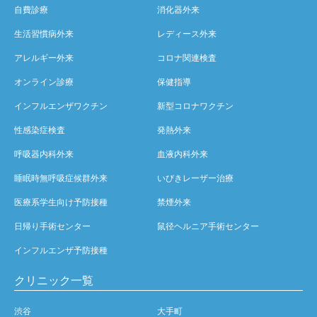
自費診療
消化器外来
生活習慣病外来
レディース外来
アレルギー外来
コロナ関連検査
オンライン診療
保健指導
インフルエンザワクチン
新型コロナワクチン
性感染症検査
発熱外来
呼吸器内科外来
血液内科外来
睡眠時無呼吸症候群外来
いびきレーザー治療
医療系学生向け予防接種
禁煙外来
日帰り手術センター
鼠径ヘルニア手術センター
インフルエンザ予防接種
クリニック一覧
渋谷
大手町