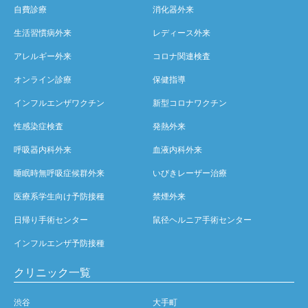
自費診療
消化器外来
生活習慣病外来
レディース外来
アレルギー外来
コロナ関連検査
オンライン診療
保健指導
インフルエンザワクチン
新型コロナワクチン
性感染症検査
発熱外来
呼吸器内科外来
血液内科外来
睡眠時無呼吸症候群外来
いびきレーザー治療
医療系学生向け予防接種
禁煙外来
日帰り手術センター
鼠径ヘルニア手術センター
インフルエンザ予防接種
クリニック一覧
渋谷
大手町