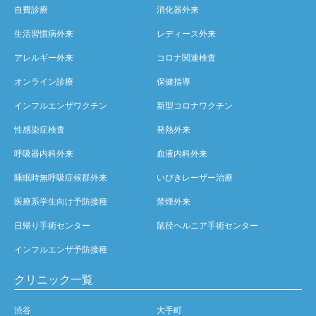
自費診療
消化器外来
生活習慣病外来
レディース外来
アレルギー外来
コロナ関連検査
オンライン診療
保健指導
インフルエンザワクチン
新型コロナワクチン
性感染症検査
発熱外来
呼吸器内科外来
血液内科外来
睡眠時無呼吸症候群外来
いびきレーザー治療
医療系学生向け予防接種
禁煙外来
日帰り手術センター
鼠径ヘルニア手術センター
インフルエンザ予防接種
クリニック一覧
渋谷
大手町