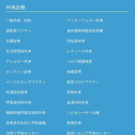
外来診療
一般外来・内科
アフターフォロー外来
渡航前ワクチン
海外渡航時陰性証明書
自費診療
消化器外来
生活習慣病外来
レディース外来
アレルギー外来
コロナ関連検査
オンライン診療
保健指導
インフルエンザワクチン
新型コロナワクチン
性感染症検査
発熱外来
呼吸器内科外来
血液内科外来
睡眠時無呼吸症候群外来
いびきレーザー治療
医療系学生向け予防接種
禁煙外来
日帰り手術センター
鼠径ヘルニア手術センター