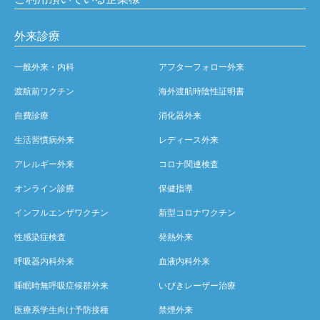
外来診療
一般外来・内科
アフターフォロー外来
渡航前ワクチン
海外渡航時陰性証明書
自費診療
消化器外来
生活習慣病外来
レディース外来
アレルギー外来
コロナ関連検査
オンライン診療
保健指導
インフルエンザワクチン
新型コロナワクチン
性感染症検査
発熱外来
呼吸器内科外来
血液内科外来
睡眠時無呼吸症候群外来
いびきレーザー治療
医療系学生向け予防接種
禁煙外来