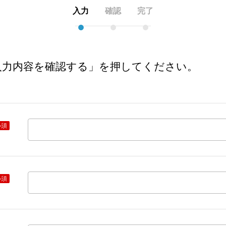
入力
確認
完了
●
●
●
入力内容を確認する」を押してください。
必須
必須