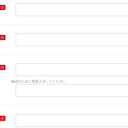
必須
必須
必須
確認のために再度入力してください。
必須