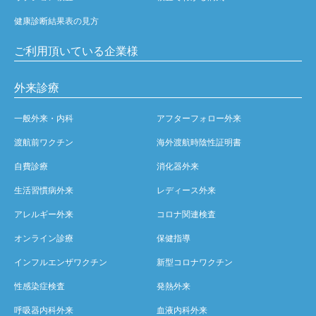
健康診断結果表の見方
ご利用頂いている企業様
外来診療
一般外来・内科
アフターフォロー外来
渡航前ワクチン
海外渡航時陰性証明書
自費診療
消化器外来
生活習慣病外来
レディース外来
アレルギー外来
コロナ関連検査
オンライン診療
保健指導
インフルエンザワクチン
新型コロナワクチン
性感染症検査
発熱外来
呼吸器内科外来
血液内科外来