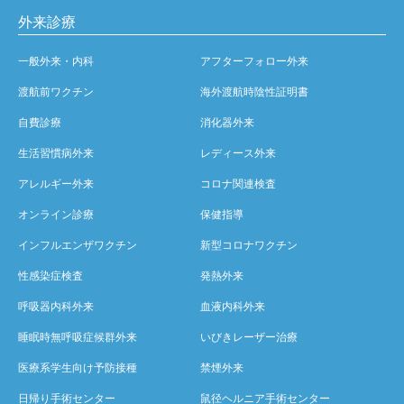
外来診療
一般外来・内科
アフターフォロー外来
渡航前ワクチン
海外渡航時陰性証明書
自費診療
消化器外来
生活習慣病外来
レディース外来
アレルギー外来
コロナ関連検査
オンライン診療
保健指導
インフルエンザワクチン
新型コロナワクチン
性感染症検査
発熱外来
呼吸器内科外来
血液内科外来
睡眠時無呼吸症候群外来
いびきレーザー治療
医療系学生向け予防接種
禁煙外来
日帰り手術センター
鼠径ヘルニア手術センター