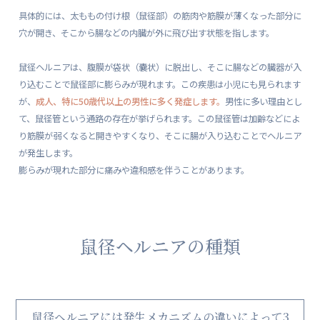
具体的には、太ももの付け根（鼠径部）の筋肉や筋膜が薄くなった部分に
穴が開き、そこから腸などの内臓が外に飛び出す状態を指します。
鼠径ヘルニアは、腹膜が袋状（嚢状）に脱出し、そこに腸などの臓器が入
り込むことで鼠径部に膨らみが現れます。この疾患は小児にも見られます
が、
成人、特に50歳代以上の男性に多く発症します。
男性に多い理由とし
て、鼠径管という通路の存在が挙げられます。この鼠径管は加齢などによ
り筋膜が弱くなると開きやすくなり、そこに腸が入り込むことでヘルニア
が発生します。
膨らみが現れた部分に痛みや違和感を伴うことがあります。
鼠径ヘルニアの種類
鼠径ヘルニアには発生メカニズムの違いによって3