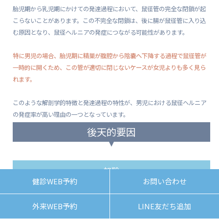
胎児期から乳児期にかけての発達過程において、鼠径管の完全な閉鎖が起
こらないことがあります。この不完全な閉鎖は、後に腸が鼠径管に入り込
む原因となり、鼠径ヘルニアの発症につながる可能性があります。
特に男児の場合、胎児期に精巣が腹腔から陰嚢へ下降する過程で鼠径管が
一時的に開くため、この管が適切に閉じないケースが女児よりも多く見ら
れます。
このような解剖学的特徴と発達過程の特性が、男児における鼠径ヘルニア
の発症率が高い理由の一つとなっています。
後天的要因
加齢
健診WEB予約
お問い合わせ
加齢に伴い腹壁の筋肉や腱膜の強度が低下
すると、内臓を支える力が弱ま
外来WEB予約
LINE友だち追加
り、鼠径部から腸などが突出しやすくなります。特に40歳以降の男性に多