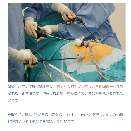
鼠径ヘルニアの腹腔鏡手術は、
患者への負担が少なく、早期回復が可能
な
優れた手術方法です。現在は腹腔鏡手術が主流で、再発率も低いとされて
います。
一般的に、腹部に3か所の小さな穴（5〜12mm程度）を開け、そこから腹
腔鏡カメラと手術器具を挿入して行います。