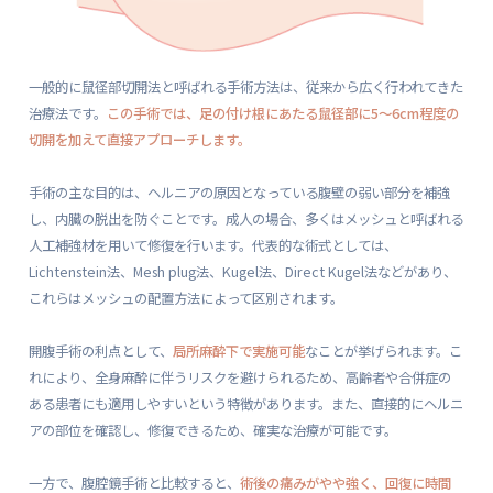
一般的に鼠径部切開法と呼ばれる手術方法は、従来から広く行われてきた
治療法です。
この手術では、足の付け根にあたる鼠径部に5〜6cm程度の
切開を加えて直接アプローチします。
手術の主な目的は、ヘルニアの原因となっている腹壁の弱い部分を補強
し、内臓の脱出を防ぐことです。成人の場合、多くはメッシュと呼ばれる
人工補強材を用いて修復を行います。代表的な術式としては、
Lichtenstein法、Mesh plug法、Kugel法、Direct Kugel法などがあり、
これらはメッシュの配置方法によって区別されます。
開腹手術の利点として、
局所麻酔下で実施可能
なことが挙げられます。こ
れにより、全身麻酔に伴うリスクを避けられるため、高齢者や合併症の
ある患者にも適用しやすいという特徴があります。また、直接的にヘルニ
アの部位を確認し、修復できるため、確実な治療が可能です。
一方で、腹腔鏡手術と比較すると、
術後の痛みがやや強く、回復に時間