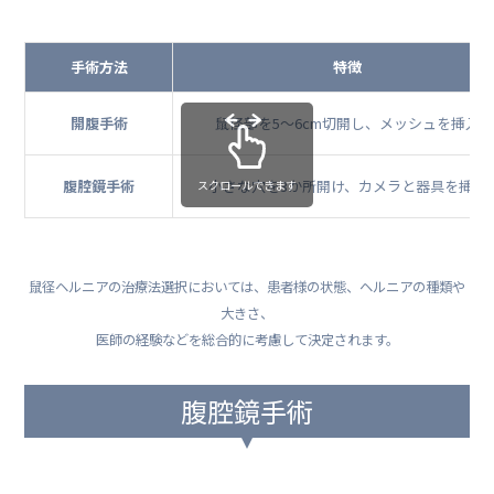
手術方法
特徴
開腹手術
鼠径部を5〜6cm切開し、メッシュを挿入
腹腔鏡手術
小さな穴を3か所開け、カメラと器具を挿入
スクロールできます
鼠径ヘルニアの治療法選択においては、患者様の状態、ヘルニアの種類や
大きさ、
医師の経験などを総合的に考慮して決定されます。
腹腔鏡手術