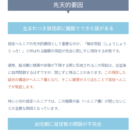
先天的要因
生まれつき鼠径部に腹膜でできた袋がある
鼠径ヘルニアの先天的要因として重要なのが、「鞘状突起（しょうじょう
とっき）」と呼ばれる腹膜の突起が完全に閉じずに残存する状態です。
通常、胎児期に精巣や卵巣が下降する際に形成されるこの突起は、出生後
に自然閉鎖するはずですが、閉じずに残ることがあります。
この残存した
袋状の構造がヘルニア嚢となり、そこに腸管が入り込むことで鼠径ヘルニ
アが発症します。
特に小児の鼠径ヘルニアでは、この腹膜の袋（ヘルニア嚢）が閉じないこ
とが主要な原因となっています。
幼児期に鼠径管の閉鎖が不完全