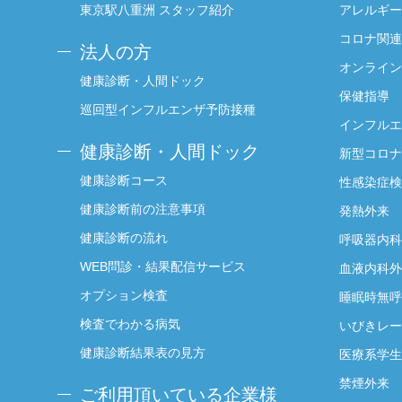
東京駅八重洲 スタッフ紹介
アレルギー
コロナ関連
法人の方
オンライン
健康診断・人間ドック
保健指導
巡回型インフルエンザ予防接種
インフルエ
健康診断・人間ドック
新型コロナ
健康診断コース
性感染症検
健康診断前の注意事項
発熱外来
健康診断の流れ
呼吸器内科
WEB問診・結果配信サービス
血液内科外
オプション検査
睡眠時無呼
検査でわかる病気
いびきレー
健康診断結果表の見方
医療系学生
禁煙外来
ご利用頂いている企業様