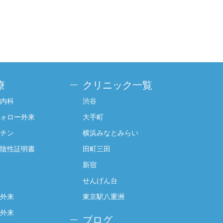
療
クリニック一覧
内科
渋谷
ォロー外来
大手町
チン
横浜みなとみらい
陰性証明書
田町三田
新宿
せんげん台
外来
東京駅八重洲
外来
ブログ