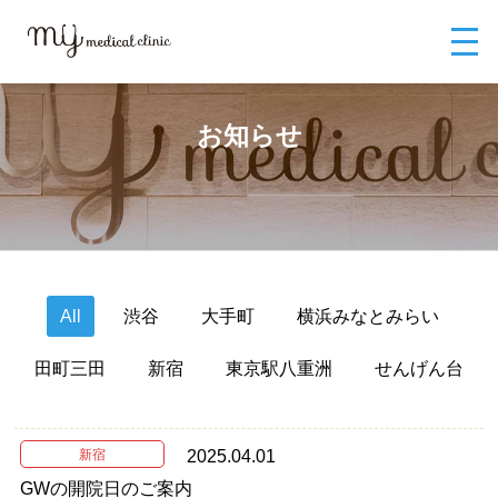
MYメディカルクリニックTOP
お知らせ
お知らせ
All
渋谷
大手町
横浜みなとみらい
田町三田
新宿
東京駅八重洲
せんげん台
新宿
2025.04.01
GWの開院日のご案内