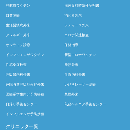
渡航前ワクチン
海外渡航時陰性証明書
自費診療
消化器外来
生活習慣病外来
レディース外来
アレルギー外来
コロナ関連検査
オンライン診療
保健指導
インフルエンザワクチン
新型コロナワクチン
性感染症検査
発熱外来
呼吸器内科外来
血液内科外来
睡眠時無呼吸症候群外来
いびきレーザー治療
医療系学生向け予防接種
禁煙外来
日帰り手術センター
鼠径ヘルニア手術センター
インフルエンザ予防接種
クリニック一覧