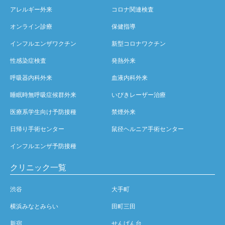
アレルギー外来
コロナ関連検査
オンライン診療
保健指導
インフルエンザワクチン
新型コロナワクチン
性感染症検査
発熱外来
呼吸器内科外来
血液内科外来
睡眠時無呼吸症候群外来
いびきレーザー治療
医療系学生向け予防接種
禁煙外来
日帰り手術センター
鼠径ヘルニア手術センター
インフルエンザ予防接種
クリニック一覧
渋谷
大手町
横浜みなとみらい
田町三田
新宿
せんげん台