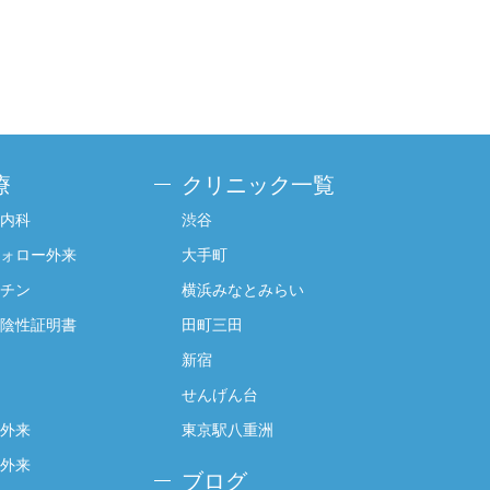
療
クリニック一覧
内科
渋谷
ォロー外来
大手町
チン
横浜みなとみらい
陰性証明書
田町三田
新宿
せんげん台
外来
東京駅八重洲
外来
ブログ