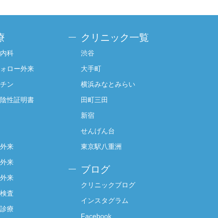
療
クリニック一覧
内科
渋谷
ォロー外来
大手町
チン
横浜みなとみらい
陰性証明書
田町三田
新宿
せんげん台
外来
東京駅八重洲
外来
ブログ
外来
クリニックブログ
検査
インスタグラム
診療
Facebook