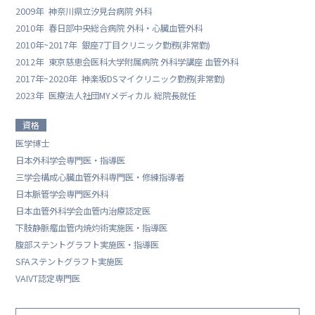
2009年
神奈川県立汐見台病院 外科
2010年
春日部中央総合病院 外科・心臓血管外科
2010年~2017年
銀座7丁目クリニック勤務(非常勤)
2012年
東京慈恵会医科大学附属病院 外科学講座 血管外科
2017年~2020年
神楽坂DSマイクリニック勤務(非常勤)
2023年
医療法人社団MYメディカル 総院長就任
資格
医学博士
日本外科学会専門医・指導医
三学会構成心臓血管外科専門医・修練指導者
日本脈管学会専門医外科
日本血管外科学会血管内治療認定医
下肢静脈瘤血管内焼灼術実施医・指導医
腹部ステントグラフト実施医・指導医
SFAステントグラフト実施医
VAIVT認定専門医