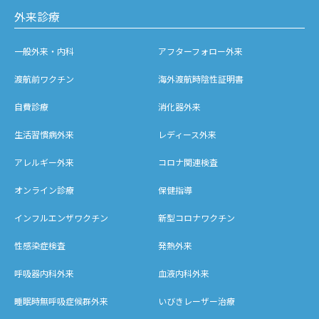
外来診療
一般外来・内科
アフターフォロー外来
渡航前ワクチン
海外渡航時陰性証明書
自費診療
消化器外来
生活習慣病外来
レディース外来
アレルギー外来
コロナ関連検査
オンライン診療
保健指導
インフルエンザワクチン
新型コロナワクチン
性感染症検査
発熱外来
呼吸器内科外来
血液内科外来
睡眠時無呼吸症候群外来
いびきレーザー治療