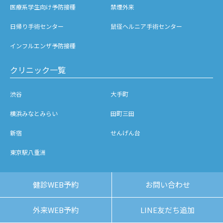
医療系学生向け予防接種
禁煙外来
日帰り手術センター
鼠径ヘルニア手術センター
インフルエンザ予防接種
クリニック一覧
渋谷
大手町
横浜みなとみらい
田町三田
新宿
せんげん台
東京駅八重洲
ブログ
健診WEB予約
お問い合わせ
クリニックブログ
インスタグラム
外来WEB予約
LINE友だち追加
Facebook
X