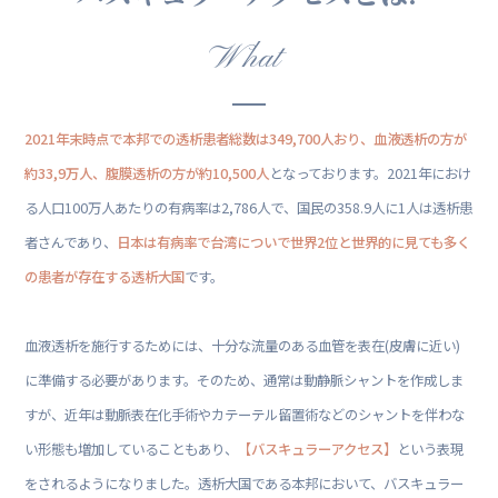
What
2021年末時点で本邦での透析患者総数は349,700人おり、血液透析の方が
約33,9万人、腹膜透析の方が約10,500人
となっております。2021年におけ
る人口100万人あたりの有病率は2,786人で、国民の358.9人に1人は透析患
者さんであり、
日本は有病率で台湾についで世界2位と世界的に見ても多く
の患者が存在する透析大国
です。
血液透析を施行するためには、十分な流量のある血管を表在(皮膚に近い)
に準備する必要があります。そのため、通常は動静脈シャントを作成しま
すが、近年は動脈表在化手術やカテーテル留置術などのシャントを伴わな
い形態も増加していることもあり、
【バスキュラーアクセス】
という表現
をされるようになりました。透析大国である本邦において、バスキュラー