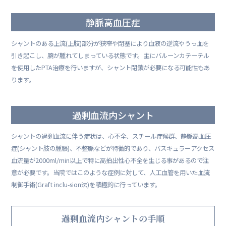
静脈高血圧症
シャントのある上流(上肢)部分が狭窄や閉塞により血液の逆流やうっ血を
引き起こし、腕が腫れてしまっている状態です。主にバルーンカテーテル
を使用したPTA治療を行いますが、シャント閉鎖が必要になる可能性もあ
ります。
過剰血流内シャント
シャントの過剰血流に伴う症状は、心不全、スチール症候群、静脈高血圧
症(シャント肢の腫脹)、不整脈などが特徴的であり、バスキュラーアクセス
血流量が2000ml/min以上で特に高拍出性心不全を生じる事があるので注
意が必要です。当院ではこのような症例に対して、人工血管を用いた血流
制御手術(Graft inclu-sion法)を積極的に行っています。
過剰血流内シャントの手順