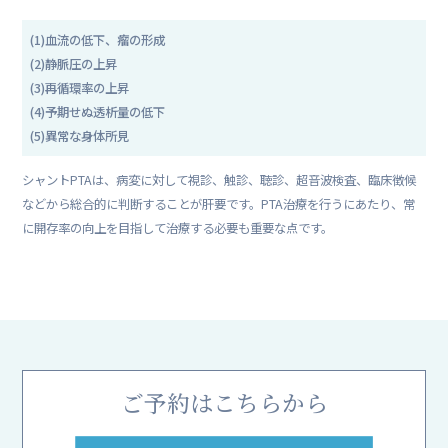
(1)血流の低下、瘤の形成
(2)静脈圧の上昇
(3)再循環率の上昇
(4)予期せぬ透析量の低下
(5)異常な身体所見
シャントPTAは、病変に対して視診、触診、聴診、超音波検査、臨床徴候
などから総合的に判断することが肝要です。PTA治療を行うにあたり、常
に開存率の向上を目指して治療する必要も重要な点です。
ご予約はこちらから