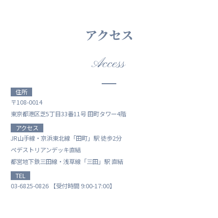
アクセス
Access
住所
〒108-0014
東京都港区芝5丁目33番11号 田町タワー4階
アクセス
JR山手線・京浜東北線「田町」駅 徒歩2分
ペデストリアンデッキ直結
都営地下鉄三田線・浅草線「三田」駅 直結
TEL
03-6825-0826 【受付時間 9:00-17:00】