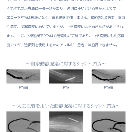
それぞれの治療法に一長一短があり、適切に使い分ける事が大切です。
エコー下PTAは被爆がなく、造影剤を使用しません。単純(頻回)病変、限局
性病変、閉塞病変に向いていますが、中枢病変には不向きな点があげられ
ます。一方、X線透視下PTAは血管造影が可能であり、中枢病変にも対応可
能ですが、造影剤を使用するためアレルギー患者には施行できません。