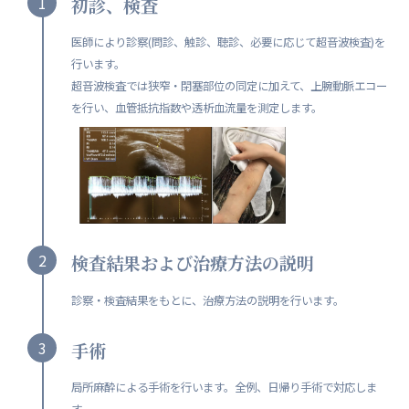
1
初診、検査
医師により診察(問診、触診、聴診、必要に応じて超音波検査)を
行います。
超音波検査では狭窄・閉塞部位の同定に加えて、上腕動脈エコー
を行い、血管抵抗指数や透析血流量を測定します。
2
検査結果および治療方法の説明
診察・検査結果をもとに、治療方法の説明を行います。
3
手術
局所麻酔による手術を行います。全例、日帰り手術で対応しま