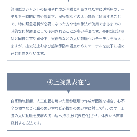
短期型はシャントの使用や作成が困難と判断された方に透析用カテー
テルを一時的に首や鎖骨下、鼠径部などの太い静脈に留置すること
で、特に緊急透析が必要になった方や他の手法が使用できるまでの一
時的な代替療法として使用されることが多い手法です。長期型は短期
型と同様に首や鎖骨下、鼠径部などの太い静脈へカテーテルを挿入し
ますが、抜去防止および感染予防の観点からカテーテルを皮下に埋め
込む処置を行います。
④上腕動表在化
自家動静脈瘻、人工血管を用いた動静脈瘻の作成が困難な場合、心不
全の傾向など心臓の悪い方など心機能の悪い方に対して行います。上
腕の太い動脈を皮膚の浅い層へ持ち上げ(表在化)させ、体表から直接
穿刺する方法です。