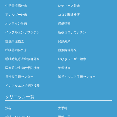
生活習慣病外来
レディース外来
アレルギー外来
コロナ関連検査
オンライン診療
保健指導
インフルエンザワクチン
新型コロナワクチン
性感染症検査
発熱外来
呼吸器内科外来
血液内科外来
睡眠時無呼吸症候群外来
いびきレーザー治療
医療系学生向け予防接種
禁煙外来
日帰り手術センター
鼠径ヘルニア手術センター
インフルエンザ予防接種
クリニック一覧
渋谷
大手町
横浜みなとみらい
田町三田