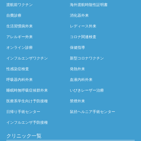
渡航前ワクチン
海外渡航時陰性証明書
自費診療
消化器外来
生活習慣病外来
レディース外来
アレルギー外来
コロナ関連検査
オンライン診療
保健指導
インフルエンザワクチン
新型コロナワクチン
性感染症検査
発熱外来
呼吸器内科外来
血液内科外来
睡眠時無呼吸症候群外来
いびきレーザー治療
医療系学生向け予防接種
禁煙外来
日帰り手術センター
鼠径ヘルニア手術センター
インフルエンザ予防接種
クリニック一覧