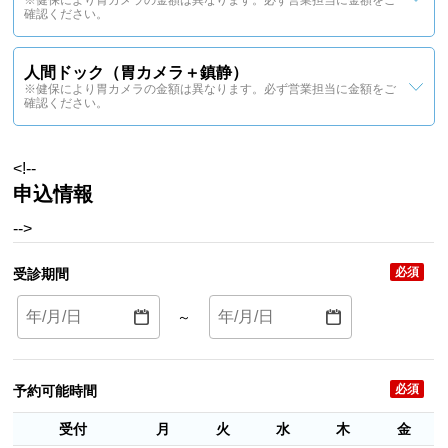
※健保により胃カメラの金額は異なります。必ず営業担当に金額をご
確認ください。
人間ドック（胃カメラ＋鎮静）
※健保により胃カメラの金額は異なります。必ず営業担当に金額をご
確認ください。
<!--
申込情報
-->
必須
受診期間
～
必須
予約可能時間
受付
月
火
水
木
金