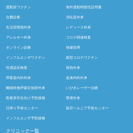
渡航前ワクチン
海外渡航時陰性証明書
自費診療
消化器外来
生活習慣病外来
レディース外来
アレルギー外来
コロナ関連検査
オンライン診療
保健指導
インフルエンザワクチン
新型コロナワクチン
性感染症検査
発熱外来
呼吸器内科外来
血液内科外来
睡眠時無呼吸症候群外来
いびきレーザー治療
医療系学生向け予防接種
禁煙外来
日帰り手術センター
鼠径ヘルニア手術センター
インフルエンザ予防接種
クリニック一覧