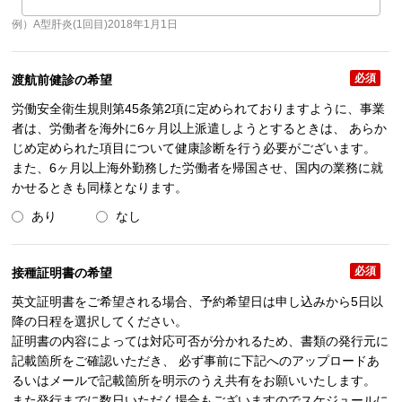
例）A型肝炎(1回目)2018年1月1日
必須
渡航前健診の希望
労働安全衛生規則第45条第2項に定められておりますように、事業
者は、労働者を海外に6ヶ月以上派遣しようとするときは、 あらか
じめ定められた項目について健康診断を行う必要がございます。
また、6ヶ月以上海外勤務した労働者を帰国させ、国内の業務に就
かせるときも同様となります。
あり
なし
必須
接種証明書の希望
英文証明書をご希望される場合、予約希望日は申し込みから5日以
降の日程を選択してください。
証明書の内容によっては対応可否が分かれるため、書類の発行元に
記載箇所をご確認いただき、 必ず事前に下記へのアップロードあ
るいはメールで記載箇所を明示のうえ共有をお願いいたします。
また発行までに数日いただく場合もございますのでスケジュールに