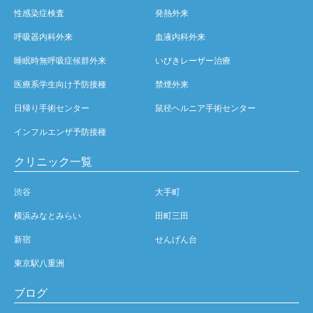
性感染症検査
発熱外来
呼吸器内科外来
血液内科外来
睡眠時無呼吸症候群外来
いびきレーザー治療
医療系学生向け予防接種
禁煙外来
日帰り手術センター
鼠径ヘルニア手術センター
インフルエンザ予防接種
クリニック一覧
渋谷
大手町
横浜みなとみらい
田町三田
新宿
せんげん台
東京駅八重洲
ブログ