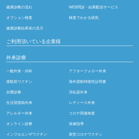
健康診断の流れ
WEB問診・結果配信サービス
オプション検査
検査でわかる病気
健康診断結果表の見方
ご利用頂いている企業様
外来診療
一般外来・内科
アフターフォロー外来
渡航前ワクチン
海外渡航時陰性証明書
自費診療
消化器外来
生活習慣病外来
レディース外来
アレルギー外来
コロナ関連検査
オンライン診療
保健指導
インフルエンザワクチン
新型コロナワクチン