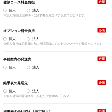
必須
健診コース料金負担
個人
法人
※法人負担は企業様へご請求書をお送りする形式となります。
必須
オプション料金負担
個人
法人
※個人負担は従業員の方に当院窓口にてお支払いいただく形式となります。
必須
事前案内の発送先
個人
法人
必須
結果表の発送先
個人
法人
※個人発送の場合はお一人あたり別途550円(税込)
必須
結果表の会社控え【法定項目】