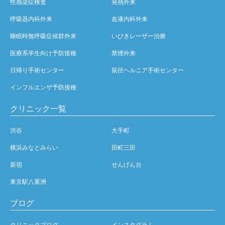
性感染症検査
発熱外来
呼吸器内科外来
血液内科外来
睡眠時無呼吸症候群外来
いびきレーザー治療
医療系学生向け予防接種
禁煙外来
日帰り手術センター
鼠径ヘルニア手術センター
インフルエンザ予防接種
クリニック一覧
渋谷
大手町
横浜みなとみらい
田町三田
新宿
せんげん台
東京駅八重洲
ブログ
クリニックブログ
インスタグラム