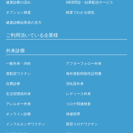
健康診断の流れ
WEB問診・結果配信サービス
オプション検査
検査でわかる病気
健康診断結果表の見方
ご利用頂いている企業様
外来診療
一般外来・内科
アフターフォロー外来
渡航前ワクチン
海外渡航時陰性証明書
自費診療
消化器外来
生活習慣病外来
レディース外来
アレルギー外来
コロナ関連検査
オンライン診療
保健指導
インフルエンザワクチン
新型コロナワクチン