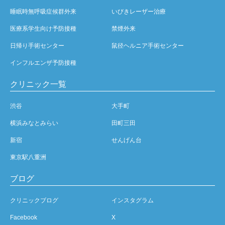
睡眠時無呼吸症候群外来
いびきレーザー治療
医療系学生向け予防接種
禁煙外来
日帰り手術センター
鼠径ヘルニア手術センター
インフルエンザ予防接種
クリニック一覧
渋谷
大手町
横浜みなとみらい
田町三田
新宿
せんげん台
東京駅八重洲
ブログ
クリニックブログ
インスタグラム
Facebook
X