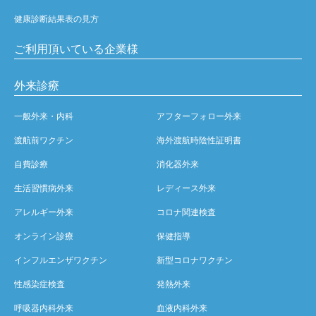
健康診断結果表の見方
ご利用頂いている企業様
外来診療
一般外来・内科
アフターフォロー外来
渡航前ワクチン
海外渡航時陰性証明書
自費診療
消化器外来
生活習慣病外来
レディース外来
アレルギー外来
コロナ関連検査
オンライン診療
保健指導
インフルエンザワクチン
新型コロナワクチン
性感染症検査
発熱外来
呼吸器内科外来
血液内科外来