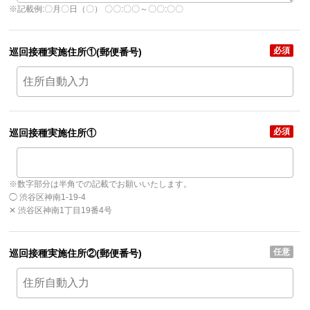
※記載例:〇月〇日（〇） 〇〇:〇〇～〇〇:〇〇
必須
巡回接種実施住所①
(郵便番号)
必須
巡回接種実施住所①
※数字部分は半角での記載でお願いいたします。
◯ 渋谷区神南1-19-4
✕ 渋谷区神南1丁目19番4号
任意
巡回接種実施住所②
(郵便番号)