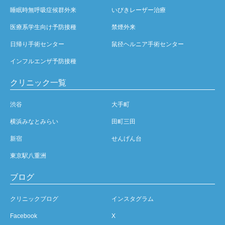
睡眠時無呼吸症候群外来
いびきレーザー治療
医療系学生向け予防接種
禁煙外来
日帰り手術センター
鼠径ヘルニア手術センター
インフルエンザ予防接種
クリニック一覧
渋谷
大手町
横浜みなとみらい
田町三田
新宿
せんげん台
東京駅八重洲
ブログ
クリニックブログ
インスタグラム
Facebook
X