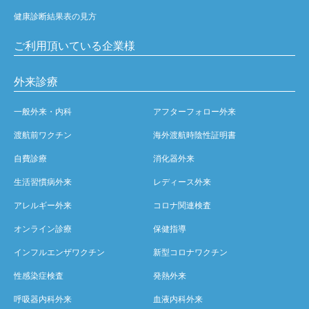
健康診断結果表の見方
ご利用頂いている企業様
外来診療
一般外来・内科
アフターフォロー外来
渡航前ワクチン
海外渡航時陰性証明書
自費診療
消化器外来
生活習慣病外来
レディース外来
アレルギー外来
コロナ関連検査
オンライン診療
保健指導
インフルエンザワクチン
新型コロナワクチン
性感染症検査
発熱外来
呼吸器内科外来
血液内科外来