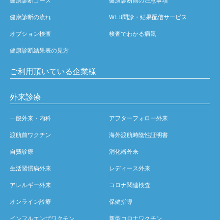
健康診断コース
健康診断前の注意事項
健康診断の流れ
WEB問診・結果配信サービス
オプション検査
検査でわかる病気
健康診断結果表の見方
ご利用頂いている企業様
外来診療
一般外来・内科
アフターフォロー外来
渡航前ワクチン
海外渡航時陰性証明書
自費診療
消化器外来
生活習慣病外来
レディース外来
アレルギー外来
コロナ関連検査
オンライン診療
保健指導
インフルエンザワクチン
新型コロナワクチン