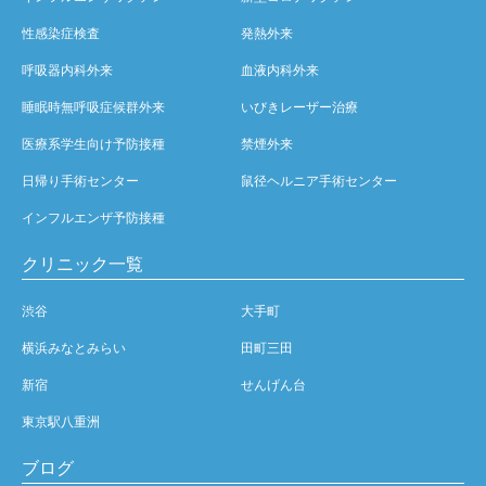
性感染症検査
発熱外来
呼吸器内科外来
血液内科外来
睡眠時無呼吸症候群外来
いびきレーザー治療
医療系学生向け予防接種
禁煙外来
日帰り手術センター
鼠径ヘルニア手術センター
インフルエンザ予防接種
クリニック一覧
渋谷
大手町
横浜みなとみらい
田町三田
新宿
せんげん台
東京駅八重洲
ブログ