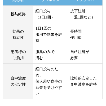
経口投与
皮下注射
投与経路
（1日1回）
（週1回など）
1日1回の
効果の
長時間
服用で効果を維
持続性
作用型
持
患者様の
服薬のみで
自己注射が
ご負担
済む
必要
経口投与のた
め、
血中濃度
比較的安定した
個人差や食事の
の安定性
血中濃度を維持
影響を受けやす
い