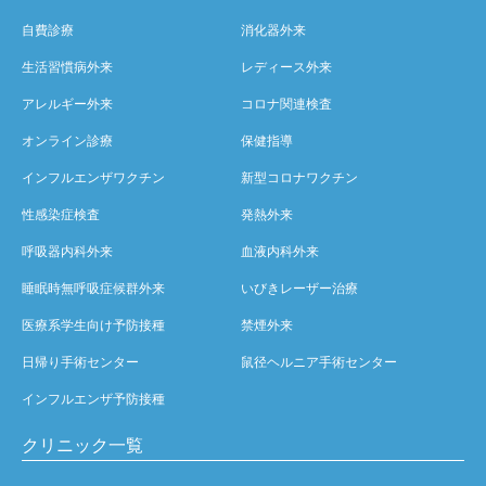
自費診療
消化器外来
生活習慣病外来
レディース外来
アレルギー外来
コロナ関連検査
オンライン診療
保健指導
インフルエンザワクチン
新型コロナワクチン
性感染症検査
発熱外来
呼吸器内科外来
血液内科外来
睡眠時無呼吸症候群外来
いびきレーザー治療
医療系学生向け予防接種
禁煙外来
日帰り手術センター
鼠径ヘルニア手術センター
インフルエンザ予防接種
クリニック一覧