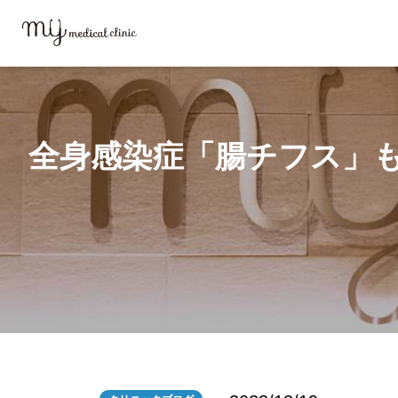
MYメディカルクリニックTOP
ブログ
全身感染症「腸チフス」もし罹
全身感染症「腸チフス」