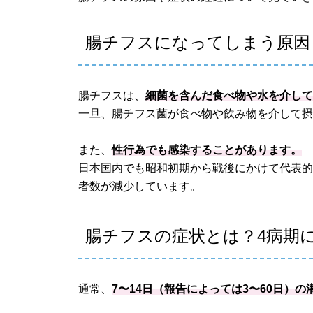
腸チフスになってしまう原因
腸チフスは、
細菌を含んだ食べ物や水を介し
一旦、腸チフス菌が食べ物や飲み物を介して
また、
性行為でも感染することがあります。
日本国内でも昭和初期から戦後にかけて代表
者数が減少しています。
腸チフスの症状とは？4病期
通常、
7〜14日（報告によっては3〜60日）