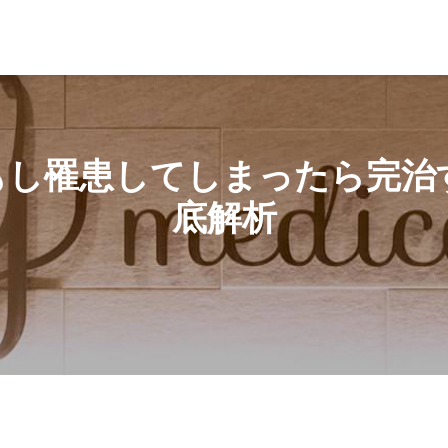
患してしまったら完治する？腸チフスについて徹底解析
もし罹患してしまったら完治
底解析