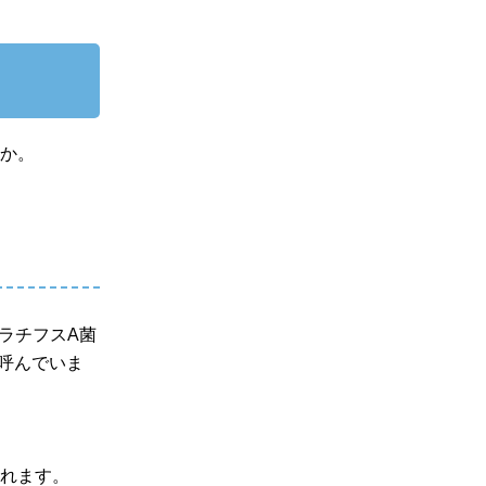
うか。
）とパラチフスA菌
フスと呼んでいま
されます。