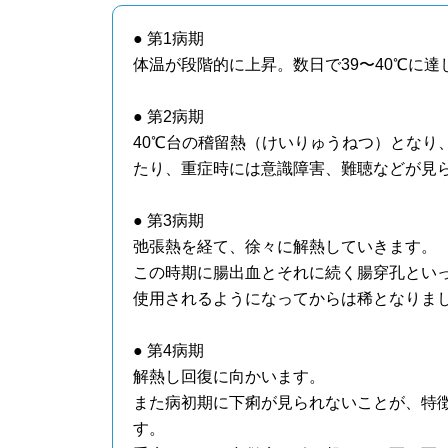
● 第1病期
体温が段階的に上昇。数日で39〜40℃に
● 第2病期
40℃台の稽留熱（けいりゅうねつ）となり
たり、重症時には意識障害、難聴などが見
● 第3病期
弛張熱を経て、徐々に解熱していきます。
この時期に腸出血とそれに続く腸穿孔とい
使用されるようになってからは稀となりま
● 第4病期
解熱し回復に向かいます。
また病初期に下痢が見られないことが、特
す。