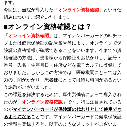
ます。
今回は、当院が導入した「
オンライン資格確認
」という仕
組みについてご紹介いたします。
■
オンライン資格確認
とは？
「
オンライン資格確認
」は、マイナンバーカードのICチッ
プまたは健康保険証の記号番号等により、オンラインで保
険証の資格情報が確認できることをいいます。今までの資
格確認の方法は、患者様から保険証をお預かりし、記号・
番号・⽒名・⽣年⽉⽇・住所などを電子カルテに登録して
おりました。しかしこの方法では、医療機関にとっては入
力の手間がかかり、患者様にとっては待ち時間があるとい
う課題がございました。
この課題を解決するために、厚生労働省によって導入され
たのが「
オンライン資格確認
」です。特に注目されている
のが
マイナンバーカードが保険証の代わりとして使用でき
るようになる
ことです。マイナンバーカードに健康保険証
の情報を登録すると、以下のようなメリットがございま