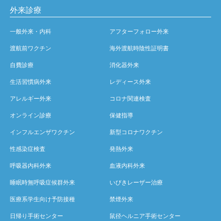
外来診療
一般外来・内科
アフターフォロー外来
渡航前ワクチン
海外渡航時陰性証明書
自費診療
消化器外来
生活習慣病外来
レディース外来
アレルギー外来
コロナ関連検査
オンライン診療
保健指導
インフルエンザワクチン
新型コロナワクチン
性感染症検査
発熱外来
呼吸器内科外来
血液内科外来
睡眠時無呼吸症候群外来
いびきレーザー治療
医療系学生向け予防接種
禁煙外来
日帰り手術センター
鼠径ヘルニア手術センター