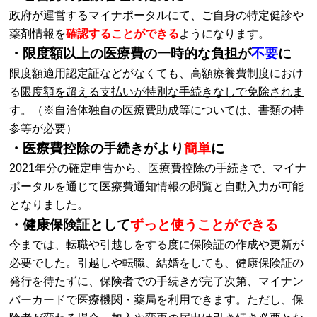
政府が運営するマイナポータルにて、ご自身の特定健診や
薬剤情報を
確認することができる
ようになります。
・限度額以上の医療費の一時的な負担が
不要
に
限度額適用認定証などがなくても、高額療養費制度におけ
る
限度額を超える支払いが特別な手続きなしで免除されま
す。
（※自治体独自の医療費助成等については、書類の持
参等が必要）
・医療費控除の手続きがより
簡単
に
2021年分の確定申告から、医療費控除の手続きで、マイナ
ポータルを通じて医療費通知情報の閲覧と自動入力が可能
となりました。
・健康保険証として
ずっと使うことができる
今までは、転職や引越しをする度に保険証の作成や更新が
必要でした。引越しや転職、結婚をしても、健康保険証の
発行を待たずに、保険者での手続きが完了次第、マイナン
バーカードで医療機関・薬局を利用できます。ただし、保