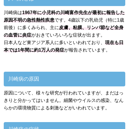
川崎病は
1967年に小児科の川崎富作先生が最初に報告した
原因不明の急性熱性疾患
です。4歳以下の乳幼児（特に1歳
前後）に多くみられ、主に
皮膚、粘膜、リンパ節など全身
の血管に炎症
がおきていろいろな症状が出ます。
日本人など東アジア系人に多いといわれており、
現在も日
本では1年間に約1万人の発症
が報告されています。
川崎病の原因
原因について、様々な研究が行われていますが、まだはっ
きりと分かってはいません。細菌やウイルスの感染、なん
らかの環境物質による刺激などがいわれています。