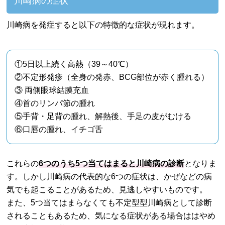
川崎病の症状
川崎病を発症すると以下の特徴的な症状が現れます。
①5日以上続く高熱（39～40℃）
②不定形発疹（全身の発赤、BCG部位が赤く腫れる）
③ 両側眼球結膜充血
④首のリンパ節の腫れ
⑤手背・足背の腫れ、解熱後、手足の皮がむける
⑥口唇の腫れ、イチゴ舌
これらの
6つのうち5つ当てはまると川崎病の診断
となりま
す。しかし川崎病の代表的な6つの症状は、かぜなどの病
気でも起こることがあるため、見逃しやすいものです。
また、5つ当てはまらなくても不定型型川崎病として診断
されることもあるため、気になる症状がある場合ははやめ