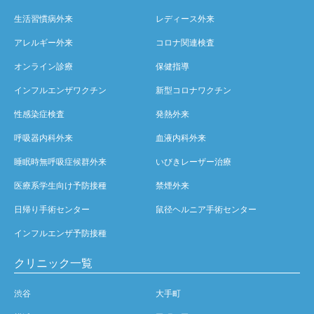
生活習慣病外来
レディース外来
アレルギー外来
コロナ関連検査
オンライン診療
保健指導
インフルエンザワクチン
新型コロナワクチン
性感染症検査
発熱外来
呼吸器内科外来
血液内科外来
睡眠時無呼吸症候群外来
いびきレーザー治療
医療系学生向け予防接種
禁煙外来
日帰り手術センター
鼠径ヘルニア手術センター
インフルエンザ予防接種
クリニック一覧
渋谷
大手町