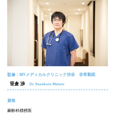
監修：MYメディカルクリニック渋谷 非常勤医
笹倉 渉
Dr. Sasakura Wataru
資格
麻酔科標榜医