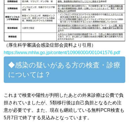
（厚生科学審議会感染症部会資料より引用）
https://www.mhlw.go.jp/content/10906000/001041576.pdf
◆感染の疑いがある方の検査・診療
については？
これまで検査や陽性が判明したあとの外来診療は公費で負
担されていましたが、5類移行後は自己負担となるため注
意が必要です。また、現在も継続している無料PCR検査も
5月7日で終了する見込みとなっています。