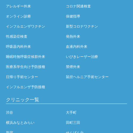
アレルギー外来
コロナ関連検査
オンライン診療
保健指導
インフルエンザワクチン
新型コロナワクチン
性感染症検査
発熱外来
呼吸器内科外来
血液内科外来
睡眠時無呼吸症候群外来
いびきレーザー治療
医療系学生向け予防接種
禁煙外来
日帰り手術センター
鼠径ヘルニア手術センター
インフルエンザ予防接種
クリニック一覧
渋谷
大手町
横浜みなとみらい
田町三田
新宿
せんげん台