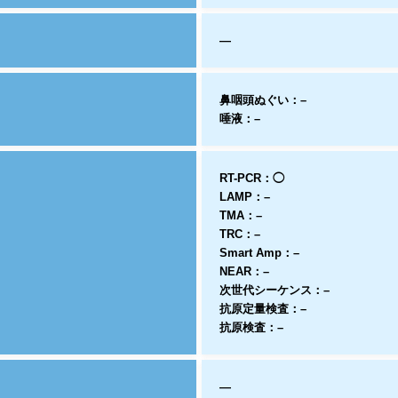
—
鼻咽頭ぬぐい：–
唾液：–
RT-PCR：◯
LAMP：–
TMA：–
TRC：–
Smart Amp：–
NEAR：–
次世代シーケンス：–
抗原定量検査：–
抗原検査：–
—