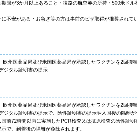
期限が3か月以上あること・復路の航空券の所持・500米ド
ンに不安がある・お急ぎ等の方は事前のビザ取得が推奨されて
構、欧州医薬品局及び米国医薬品局が承認したワクチンを2回接
はデジタル証明書の提示
構、欧州医薬品局及び米国医薬品局が承認したワクチンを2回接
はデジタル証明書の提示で、陰性証明書の提示や入国後の隔離が
国前72時間以内に実施したPCR検査又は抗原検査の陰性証
提示で、到着後の隔離が免除されます。