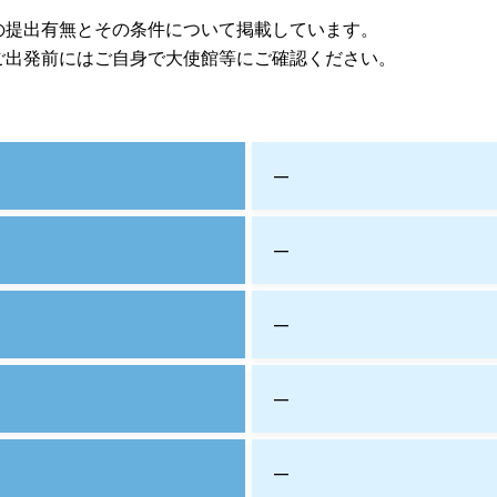
の提出有無とその条件について掲載しています。
ご出発前にはご自身で大使館等にご確認ください。
—
—
—
—
—