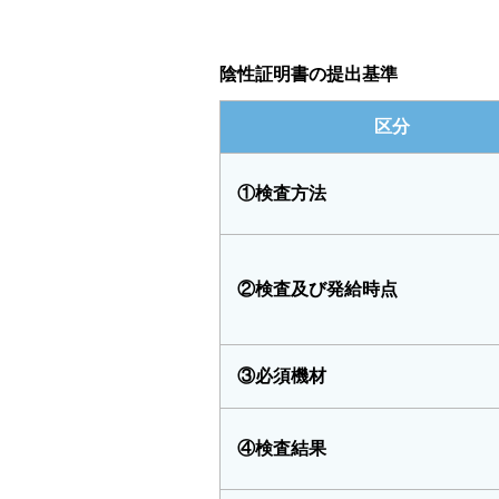
陰性証明書の提出基準
区分
①検査方法
②検査及び発給時点
③必須機材
④検査結果