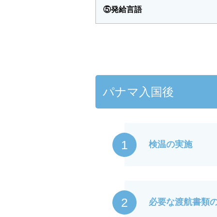
⑤発給言語
パナマ入国後
1
検温の実施
2
必要な渡航書類