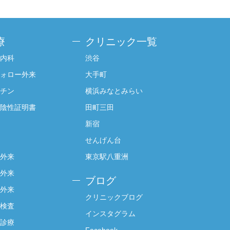
療
クリニック一覧
内科
渋谷
ォロー外来
大手町
チン
横浜みなとみらい
陰性証明書
田町三田
新宿
せんげん台
外来
東京駅八重洲
外来
ブログ
外来
クリニックブログ
検査
インスタグラム
診療