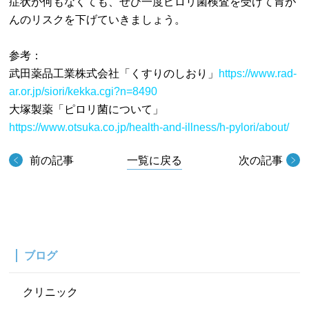
症状が何もなくても、ぜひ一度ピロリ菌検査を受けて胃が
んのリスクを下げていきましょう。
参考：
武田薬品工業株式会社「くすりのしおり」
https://www.rad-
ar.or.jp/siori/kekka.cgi?n=8490
大塚製薬「ピロリ菌について」
https://www.otsuka.co.jp/health-and-illness/h-pylori/about/
前の記事
一覧に戻る
次の記事
ブログ
クリニック