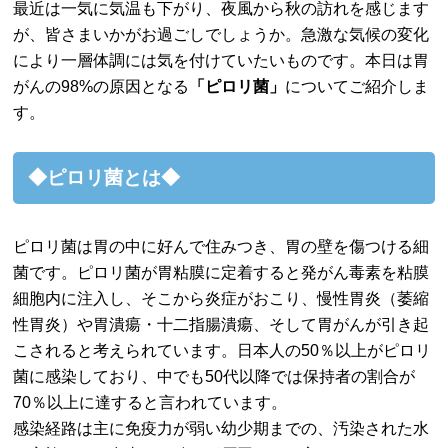
最近は一気に気温も下がり、夜風から秋の訪れを感じます
が、皆さまいかがお過ごしでしょうか。急激な気候の変化
により一層体調には気を付けていたいものです。本日は胃
がんの98%の原因となる
「ピロリ菌」
についてご紹介しま
す。
◆ピロリ菌とは◆
ピロリ菌は胃の中に好んで住みつき、胃の壁を傷つける細
菌です。ピロリ菌が胃粘膜に定着すると発がん毒素を粘膜
細胞内に注入し、そこから炎症がおこり、慢性胃炎（萎縮
性胃炎）や胃潰瘍・十二指腸潰瘍、そして胃がんが引き起
こされると考えられています。日本人の50％以上がピロリ
菌に感染しており、中でも50代以降では保持者の割合が
70％以上に達すると言われています。
感染経路は主に免疫力が弱い幼少期までの、汚染された水