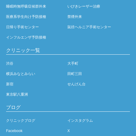
睡眠時無呼吸症候群外来
いびきレーザー治療
医療系学生向け予防接種
禁煙外来
日帰り手術センター
鼠径ヘルニア手術センター
インフルエンザ予防接種
クリニック一覧
渋谷
大手町
横浜みなとみらい
田町三田
新宿
せんげん台
東京駅八重洲
ブログ
クリニックブログ
インスタグラム
Facebook
X